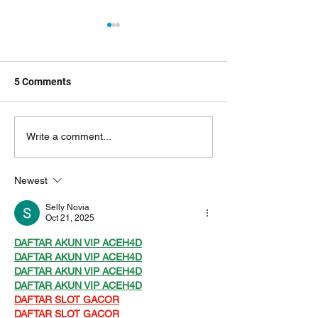
5 Comments
Unlocking AI's Potential: A
Write a comment...
Venture Lab ดัน
Guide for Thai
Crowdabout คว้
Organizations in the
Newest
เลิศอันดับ 2 จาก
Digital Age
DIPROM START
Selly Novia
CONNECT 2024
Oct 21, 2025
DAFTAR AKUN VIP ACEH4D
DAFTAR AKUN VIP ACEH4D
DAFTAR AKUN VIP ACEH4D
DAFTAR AKUN VIP ACEH4D
DAFTAR SLOT GACOR
DAFTAR SLOT GACOR